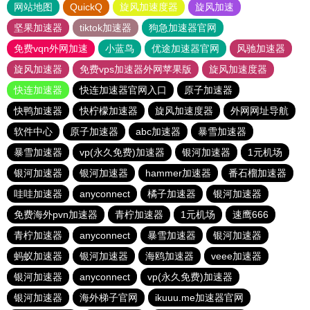
网站地图
QuickQ
旋风加速度器
旋风加速
坚果加速器
tiktok加速器
狗急加速器官网
免费vqn外网加速
小蓝鸟
优途加速器官网
风驰加速器
旋风加速器
免费vps加速器外网苹果版
旋风加速度器
快连加速器
快连加速器官网入口
原子加速器
快鸭加速器
快柠檬加速器
旋风加速度器
外网网址导航
软件中心
原子加速器
abc加速器
暴雪加速器
暴雪加速器
vp(永久免费)加速器
银河加速器
1元机场
银河加速器
银河加速器
hammer加速器
番石榴加速器
哇哇加速器
anyconnect
橘子加速器
银河加速器
免费海外pvn加速器
青柠加速器
1元机场
速鹰666
青柠加速器
anyconnect
暴雪加速器
银河加速器
蚂蚁加速器
银河加速器
海鸥加速器
veee加速器
银河加速器
anyconnect
vp(永久免费)加速器
银河加速器
海外梯子官网
ikuuu.me加速器官网