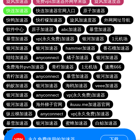
旋风加速器
免费vps加速器外网苹果版
旋风加速度器
快连加速器
快连加速器官网入口
原子加速器
快鸭加速器
快柠檬加速器
旋风加速度器
外网网址导航
软件中心
原子加速器
abc加速器
暴雪加速器
暴雪加速器
vp(永久免费)加速器
银河加速器
1元机场
银河加速器
银河加速器
hammer加速器
番石榴加速器
哇哇加速器
anyconnect
橘子加速器
银河加速器
免费海外pvn加速器
青柠加速器
1元机场
速鹰666
青柠加速器
anyconnect
暴雪加速器
银河加速器
蚂蚁加速器
银河加速器
海鸥加速器
veee加速器
银河加速器
anyconnect
vp(永久免费)加速器
银河加速器
海外梯子官网
ikuuu.me加速器官网
纵云梯加速器
anyconnect
vp(永久免费)加速器
暴雪加速器
银河加速器
蜜蜂加速器
白鲸加速器
荔枝加速器
永久免费使用的加速器
下载