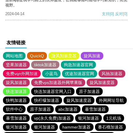
视野。
2024-04-14
支持
[0]
反对
[0]
友情链接
网站地图
QuickQ
旋风加速度器
旋风加速
坚果加速器
tiktok加速器
狗急加速器官网
免费vqn外网加速
小蓝鸟
优途加速器官网
风驰加速器
旋风加速器
免费vps加速器外网苹果版
旋风加速度器
快连加速器
快连加速器官网入口
原子加速器
快鸭加速器
快柠檬加速器
旋风加速度器
外网网址导航
软件中心
原子加速器
abc加速器
暴雪加速器
暴雪加速器
vp(永久免费)加速器
银河加速器
1元机场
银河加速器
银河加速器
hammer加速器
番石榴加速器