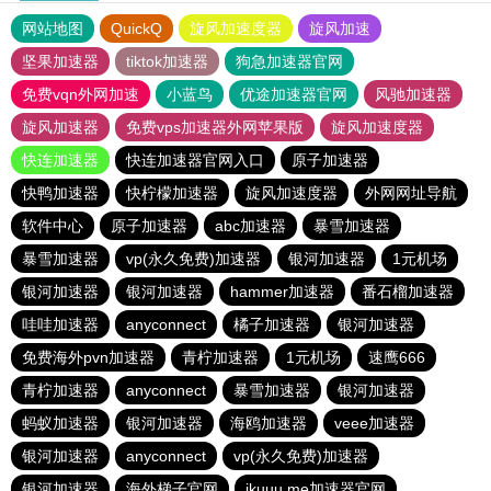
网站地图
QuickQ
旋风加速度器
旋风加速
坚果加速器
tiktok加速器
狗急加速器官网
免费vqn外网加速
小蓝鸟
优途加速器官网
风驰加速器
旋风加速器
免费vps加速器外网苹果版
旋风加速度器
快连加速器
快连加速器官网入口
原子加速器
快鸭加速器
快柠檬加速器
旋风加速度器
外网网址导航
软件中心
原子加速器
abc加速器
暴雪加速器
暴雪加速器
vp(永久免费)加速器
银河加速器
1元机场
银河加速器
银河加速器
hammer加速器
番石榴加速器
哇哇加速器
anyconnect
橘子加速器
银河加速器
免费海外pvn加速器
青柠加速器
1元机场
速鹰666
青柠加速器
anyconnect
暴雪加速器
银河加速器
蚂蚁加速器
银河加速器
海鸥加速器
veee加速器
银河加速器
anyconnect
vp(永久免费)加速器
银河加速器
海外梯子官网
ikuuu.me加速器官网