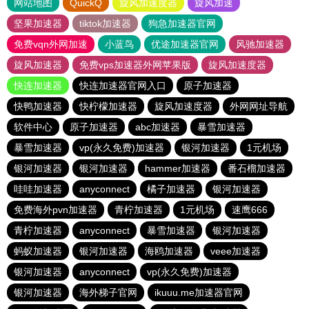
网站地图
QuickQ
旋风加速度器
旋风加速
坚果加速器
tiktok加速器
狗急加速器官网
免费vqn外网加速
小蓝鸟
优途加速器官网
风驰加速器
旋风加速器
免费vps加速器外网苹果版
旋风加速度器
快连加速器
快连加速器官网入口
原子加速器
快鸭加速器
快柠檬加速器
旋风加速度器
外网网址导航
软件中心
原子加速器
abc加速器
暴雪加速器
暴雪加速器
vp(永久免费)加速器
银河加速器
1元机场
银河加速器
银河加速器
hammer加速器
番石榴加速器
哇哇加速器
anyconnect
橘子加速器
银河加速器
免费海外pvn加速器
青柠加速器
1元机场
速鹰666
青柠加速器
anyconnect
暴雪加速器
银河加速器
蚂蚁加速器
银河加速器
海鸥加速器
veee加速器
银河加速器
anyconnect
vp(永久免费)加速器
银河加速器
海外梯子官网
ikuuu.me加速器官网