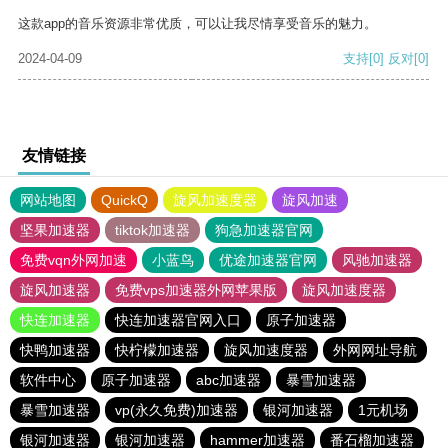
这款app的音乐资源非常优质，可以让我尽情享受音乐的魅力。
2024-04-09
支持
[0]
反对
[0]
友情链接
网站地图
QuickQ
旋风加速度器
旋风加速
坚果加速器
tiktok加速器
狗急加速器官网
免费vqn外网加速
小蓝鸟
优途加速器官网
风驰加速器
旋风加速器
免费vps加速器外网苹果版
旋风加速度器
快连加速器
快连加速器官网入口
原子加速器
快鸭加速器
快柠檬加速器
旋风加速度器
外网网址导航
软件中心
原子加速器
abc加速器
暴雪加速器
暴雪加速器
vp(永久免费)加速器
银河加速器
1元机场
银河加速器
银河加速器
hammer加速器
番石榴加速器