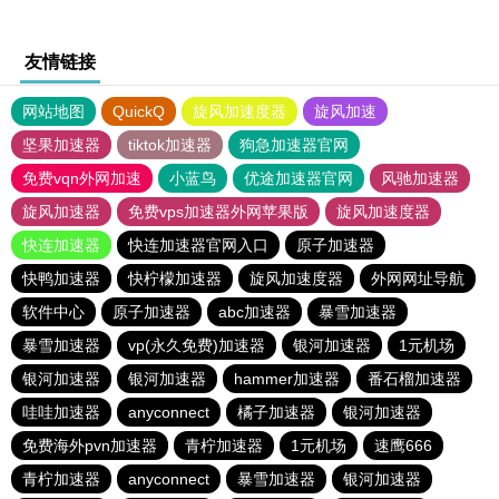
友情链接
网站地图
QuickQ
旋风加速度器
旋风加速
坚果加速器
tiktok加速器
狗急加速器官网
免费vqn外网加速
小蓝鸟
优途加速器官网
风驰加速器
旋风加速器
免费vps加速器外网苹果版
旋风加速度器
快连加速器
快连加速器官网入口
原子加速器
快鸭加速器
快柠檬加速器
旋风加速度器
外网网址导航
软件中心
原子加速器
abc加速器
暴雪加速器
暴雪加速器
vp(永久免费)加速器
银河加速器
1元机场
银河加速器
银河加速器
hammer加速器
番石榴加速器
哇哇加速器
anyconnect
橘子加速器
银河加速器
免费海外pvn加速器
青柠加速器
1元机场
速鹰666
青柠加速器
anyconnect
暴雪加速器
银河加速器