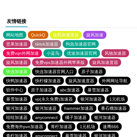
友情链接
网站地图
QuickQ
旋风加速度器
旋风加速
坚果加速器
tiktok加速器
狗急加速器官网
免费vqn外网加速
小蓝鸟
优途加速器官网
风驰加速器
旋风加速器
免费vps加速器外网苹果版
旋风加速度器
快连加速器
快连加速器官网入口
原子加速器
快鸭加速器
快柠檬加速器
旋风加速度器
外网网址导航
软件中心
原子加速器
abc加速器
暴雪加速器
暴雪加速器
vp(永久免费)加速器
银河加速器
1元机场
银河加速器
银河加速器
hammer加速器
番石榴加速器
哇哇加速器
anyconnect
橘子加速器
银河加速器
免费海外pvn加速器
青柠加速器
1元机场
速鹰666
青柠加速器
anyconnect
暴雪加速器
银河加速器