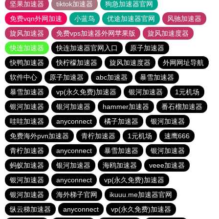
坚果加速器
tiktok加速器
狗急加速器官网
免费vqn外网加速
小蓝鸟
优途加速器官网
风驰加速器
旋风加速器
免费vps加速器外网苹果版
旋风加速度器
快连加速器
快连加速器官网入口
原子加速器
快鸭加速器
快柠檬加速器
旋风加速度器
外网网址导航
软件中心
原子加速器
abc加速器
暴雪加速器
暴雪加速器
vp(永久免费)加速器
银河加速器
1元机场
银河加速器
银河加速器
hammer加速器
番石榴加速器
哇哇加速器
anyconnect
橘子加速器
银河加速器
免费海外pvn加速器
青柠加速器
1元机场
速鹰666
青柠加速器
anyconnect
暴雪加速器
银河加速器
蚂蚁加速器
银河加速器
海鸥加速器
veee加速器
银河加速器
anyconnect
vp(永久免费)加速器
银河加速器
海外梯子官网
ikuuu.me加速器官网
纵云梯加速器
anyconnect
vp(永久免费)加速器