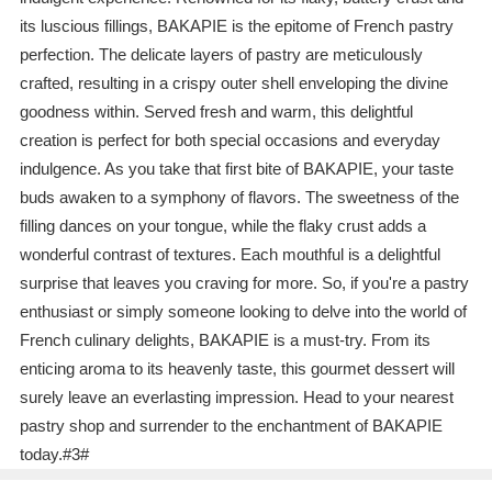
its luscious fillings, BAKAPIE is the epitome of French pastry
perfection. The delicate layers of pastry are meticulously
crafted, resulting in a crispy outer shell enveloping the divine
goodness within. Served fresh and warm, this delightful
creation is perfect for both special occasions and everyday
indulgence. As you take that first bite of BAKAPIE, your taste
buds awaken to a symphony of flavors. The sweetness of the
filling dances on your tongue, while the flaky crust adds a
wonderful contrast of textures. Each mouthful is a delightful
surprise that leaves you craving for more. So, if you're a pastry
enthusiast or simply someone looking to delve into the world of
French culinary delights, BAKAPIE is a must-try. From its
enticing aroma to its heavenly taste, this gourmet dessert will
surely leave an everlasting impression. Head to your nearest
pastry shop and surrender to the enchantment of BAKAPIE
today.#3#