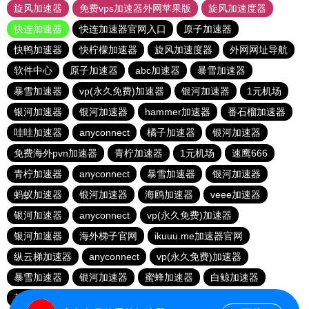
旋风加速器
免费vps加速器外网苹果版
旋风加速度器
快连加速器
快连加速器官网入口
原子加速器
快鸭加速器
快柠檬加速器
旋风加速度器
外网网址导航
软件中心
原子加速器
abc加速器
暴雪加速器
暴雪加速器
vp(永久免费)加速器
银河加速器
1元机场
银河加速器
银河加速器
hammer加速器
番石榴加速器
哇哇加速器
anyconnect
橘子加速器
银河加速器
免费海外pvn加速器
青柠加速器
1元机场
速鹰666
青柠加速器
anyconnect
暴雪加速器
银河加速器
蚂蚁加速器
银河加速器
海鸥加速器
veee加速器
银河加速器
anyconnect
vp(永久免费)加速器
银河加速器
海外梯子官网
ikuuu.me加速器官网
纵云梯加速器
anyconnect
vp(永久免费)加速器
暴雪加速器
银河加速器
蜜蜂加速器
白鲸加速器
荔枝加速器