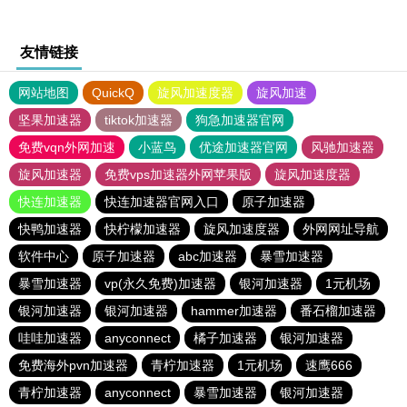
友情链接
网站地图
QuickQ
旋风加速度器
旋风加速
坚果加速器
tiktok加速器
狗急加速器官网
免费vqn外网加速
小蓝鸟
优途加速器官网
风驰加速器
旋风加速器
免费vps加速器外网苹果版
旋风加速度器
快连加速器
快连加速器官网入口
原子加速器
快鸭加速器
快柠檬加速器
旋风加速度器
外网网址导航
软件中心
原子加速器
abc加速器
暴雪加速器
暴雪加速器
vp(永久免费)加速器
银河加速器
1元机场
银河加速器
银河加速器
hammer加速器
番石榴加速器
哇哇加速器
anyconnect
橘子加速器
银河加速器
免费海外pvn加速器
青柠加速器
1元机场
速鹰666
青柠加速器
anyconnect
暴雪加速器
银河加速器