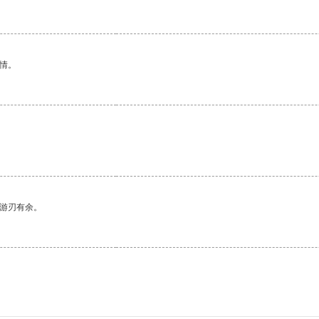
情。
。
中游刃有余。