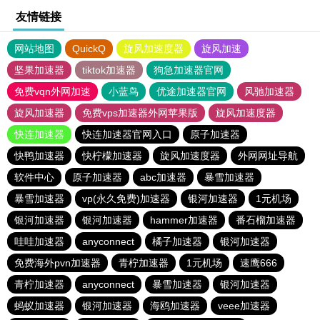
友情链接
网站地图
QuickQ
旋风加速度器
旋风加速
坚果加速器
tiktok加速器
狗急加速器官网
免费vqn外网加速
小蓝鸟
优途加速器官网
风驰加速器
旋风加速器
免费vps加速器外网苹果版
旋风加速度器
快连加速器
快连加速器官网入口
原子加速器
快鸭加速器
快柠檬加速器
旋风加速度器
外网网址导航
软件中心
原子加速器
abc加速器
暴雪加速器
暴雪加速器
vp(永久免费)加速器
银河加速器
1元机场
银河加速器
银河加速器
hammer加速器
番石榴加速器
哇哇加速器
anyconnect
橘子加速器
银河加速器
免费海外pvn加速器
青柠加速器
1元机场
速鹰666
青柠加速器
anyconnect
暴雪加速器
银河加速器
蚂蚁加速器
银河加速器
海鸥加速器
veee加速器