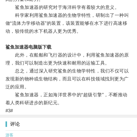
鲨鱼加速器的研究对于海洋科学有着较大的意义。
科学家利用鲨鱼加速器的生物学特性，研制出了一种叫
做“流体力学移动器”的装置，该装置能够在水下进行高速移
动，较传统的水下机器人更为优秀。
鲨鱼加速器电脑版下载
此外，在船舶和飞行器的设计中，利用鲨鱼加速器的原
理，我们可以制造出更为快速和耐用的运输工具。
总之，通过深入研究鲨鱼的生物学特性，我们不仅可以
发现新的物种或生物结构，而且可以在科技领域找到更为广
泛的应用。
鲨鱼加速器，正如海洋世界中的“超级引擎”，不断推动
着人类科研进步的新纪元。
#3#
评论
游客