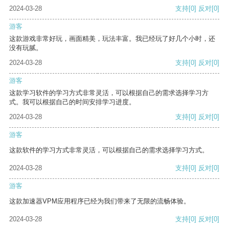
2024-03-28
支持
[0]
反对
[0]
游客
这款游戏非常好玩，画面精美，玩法丰富。我已经玩了好几个小时，还
没有玩腻。
2024-03-28
支持
[0]
反对
[0]
游客
这款学习软件的学习方式非常灵活，可以根据自己的需求选择学习方
式。我可以根据自己的时间安排学习进度。
2024-03-28
支持
[0]
反对
[0]
游客
这款软件的学习方式非常灵活，可以根据自己的需求选择学习方式。
2024-03-28
支持
[0]
反对
[0]
游客
这款加速器VPM应用程序已经为我们带来了无限的流畅体验。
2024-03-28
支持
[0]
反对
[0]