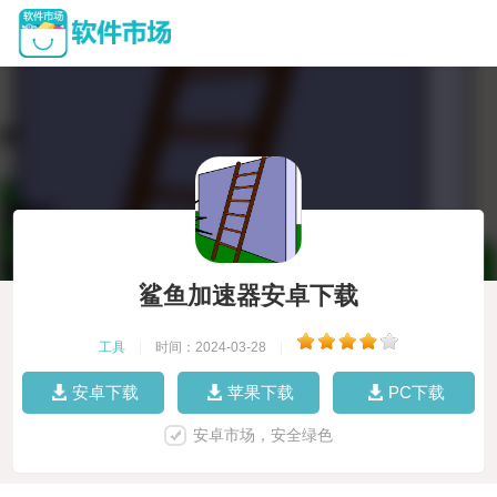
鲨鱼加速器安卓下载
工具
|
时间：2024-03-28
|
安卓下载
苹果下载
PC下载
安卓市场，安全绿色