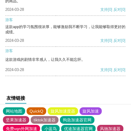
的商品。
2024-03-28
支持
[0]
反对
[0]
游客
这款app的学习氛围很浓厚，能够激励我不断学习，让我能够取得更好的
成绩。
2024-03-28
支持
[0]
反对
[0]
游客
这款游戏的剧情非常感人，让我久久不能忘怀。
2024-03-28
支持
[0]
反对
[0]
友情链接
网站地图
QuickQ
旋风加速度器
旋风加速
坚果加速器
tiktok加速器
狗急加速器官网
免费vqn外网加速
小蓝鸟
优途加速器官网
风驰加速器