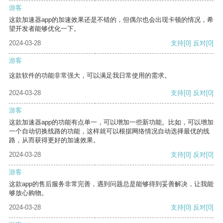
游客
这款加速器app的加速效果还是不错的，但偶尔也会出现卡顿的情况，希
望开发者能够优化一下。
2024-03-28
支持
[0]
反对
[0]
游客
这款软件的功能非常强大，可以满足我日常使用的需求。
2024-03-28
支持
[0]
反对
[0]
游客
这款加速器app的功能有点单一，可以增加一些新功能。比如，可以增加
一个自动切换线路的功能，这样就可以根据网络情况自动选择最优的线
路，从而获得更好的加速效果。
2024-03-28
支持
[0]
反对
[0]
游客
这款app的售后服务非常完善，遇到问题总是能够得到妥善解决，让我能
够放心购物。
2024-03-28
支持
[0]
反对
[0]