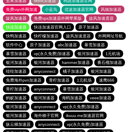
坚果加速器
tiktok加速器
狗急加速器官网
免费vqn外网加速
小蓝鸟
优途加速器官网
风驰加速器
旋风加速器
免费vps加速器外网苹果版
旋风加速度器
快连加速器
快连加速器官网入口
原子加速器
快鸭加速器
快柠檬加速器
旋风加速度器
外网网址导航
软件中心
原子加速器
abc加速器
暴雪加速器
暴雪加速器
vp(永久免费)加速器
银河加速器
1元机场
银河加速器
银河加速器
hammer加速器
番石榴加速器
哇哇加速器
anyconnect
橘子加速器
银河加速器
免费海外pvn加速器
青柠加速器
1元机场
速鹰666
青柠加速器
anyconnect
暴雪加速器
银河加速器
蚂蚁加速器
银河加速器
海鸥加速器
veee加速器
银河加速器
anyconnect
vp(永久免费)加速器
银河加速器
海外梯子官网
ikuuu.me加速器官网
纵云梯加速器
anyconnect
vp(永久免费)加速器