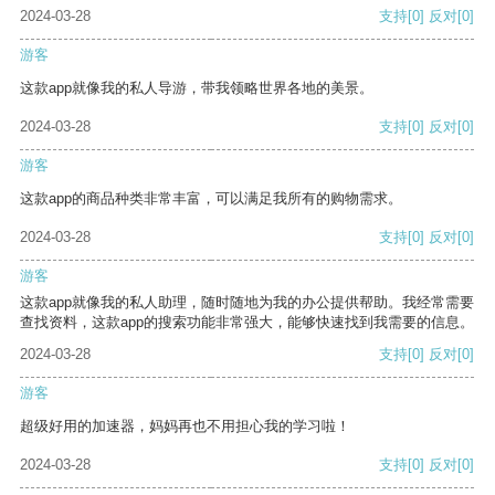
2024-03-28
支持
[0]
反对
[0]
游客
这款app就像我的私人导游，带我领略世界各地的美景。
2024-03-28
支持
[0]
反对
[0]
游客
这款app的商品种类非常丰富，可以满足我所有的购物需求。
2024-03-28
支持
[0]
反对
[0]
游客
这款app就像我的私人助理，随时随地为我的办公提供帮助。我经常需要
查找资料，这款app的搜索功能非常强大，能够快速找到我需要的信息。
2024-03-28
支持
[0]
反对
[0]
游客
超级好用的加速器，妈妈再也不用担心我的学习啦！
2024-03-28
支持
[0]
反对
[0]