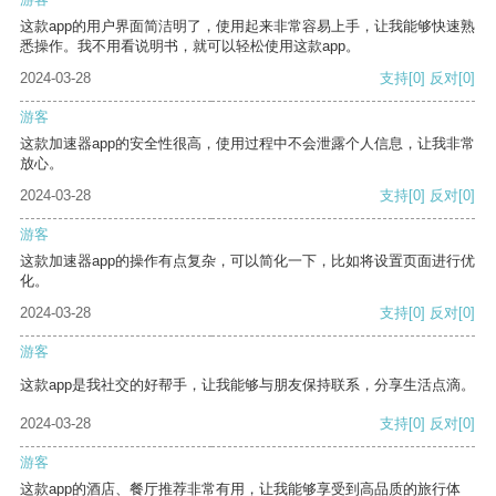
这款app的用户界面简洁明了，使用起来非常容易上手，让我能够快速熟
悉操作。我不用看说明书，就可以轻松使用这款app。
2024-03-28
支持
[0]
反对
[0]
游客
这款加速器app的安全性很高，使用过程中不会泄露个人信息，让我非常
放心。
2024-03-28
支持
[0]
反对
[0]
游客
这款加速器app的操作有点复杂，可以简化一下，比如将设置页面进行优
化。
2024-03-28
支持
[0]
反对
[0]
游客
这款app是我社交的好帮手，让我能够与朋友保持联系，分享生活点滴。
2024-03-28
支持
[0]
反对
[0]
游客
这款app的酒店、餐厅推荐非常有用，让我能够享受到高品质的旅行体